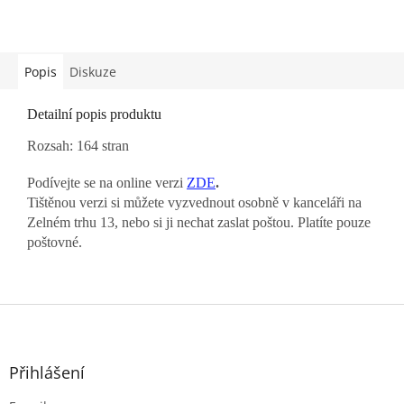
Popis
Diskuze
Detailní popis produktu
Rozsah: 164 stran
Podívejte se na online verzi
ZDE
.
Tištěnou verzi si můžete vyzvednout osobně v kanceláři na
Zelném trhu 13, nebo si ji nechat zaslat poštou. Platíte pouze
poštovné.
Z
á
p
a
Přihlášení
t