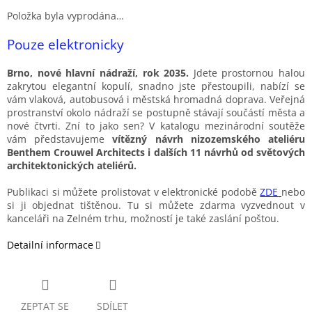
Měrná
Položka byla vyprodána…
cena:
Pouze elektronicky
Brno, nové hlavní nádraží, rok 2035.
Jdete prostornou halou
zakrytou elegantní kopulí, snadno jste přestoupili, nabízí se
vám vlaková, autobusová i městská hromadná doprava. Veřejná
prostranství okolo nádraží se postupně stávají součástí města a
nové čtvrti. Zní to jako sen? V katalogu mezinárodní soutěže
vám představujeme
vítězný návrh nizozemského ateliéru
Benthem Crouwel Architects i dalších 11 návrhů od světových
architektonických ateliérů.
Publikaci si můžete prolistovat v elektronické podobě
ZDE
nebo
si ji objednat tištěnou. Tu si můžete zdarma vyzvednout v
kanceláři na Zelném trhu, možností je také zaslání poštou.
Detailní informace
ZEPTAT SE
SDÍLET