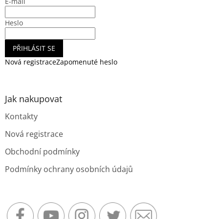
E-mail
í
Heslo
PŘIHLÁSIT SE
Nová registrace
Zapomenuté heslo
Jak nakupovat
Kontakty
Nová registrace
Obchodní podmínky
Podmínky ochrany osobních údajů