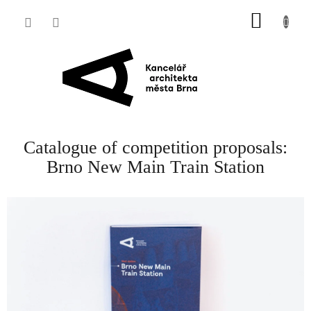
Přejít
NÁKUP
na
obsah
KOŠÍK
Catalogue of competition proposals:
Brno New Main Train Station