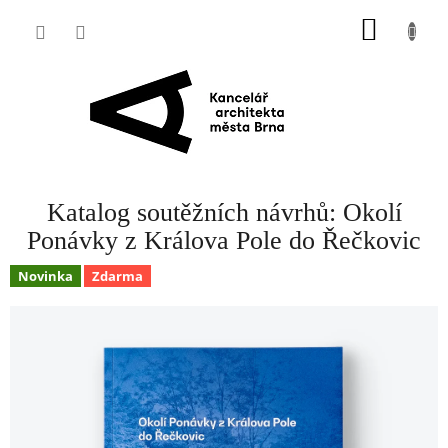
Přejít
NÁKUP
na
obsah
KOŠÍK
Katalog soutěžních návrhů: Okolí
Ponávky z Králova Pole do Řečkovic
Novinka
Zdarma