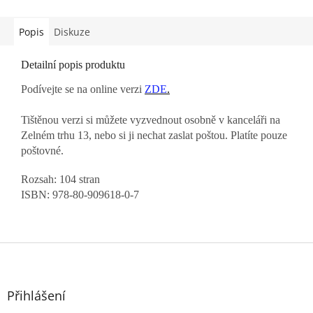
Popis
Diskuze
Detailní popis produktu
Podívejte se na online verzi
ZDE
.
Tištěnou verzi si můžete vyzvednout osobně v kanceláři na
Zelném trhu 13, nebo si ji nechat zaslat poštou. Platíte pouze
poštovné.
Rozsah: 104 stran
ISBN:
978-80-909618-0-7
Z
á
p
a
Přihlášení
t