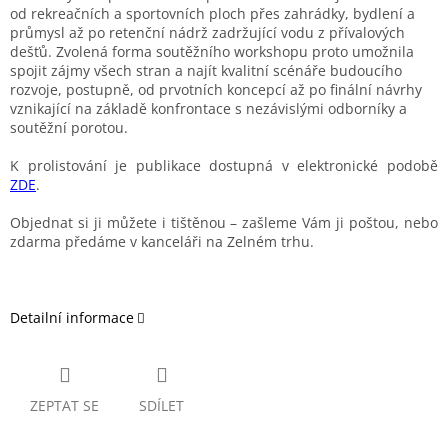
od rekreačních a sportovních ploch přes zahrádky, bydlení a
průmysl až po retenční nádrž zadržující vodu z přívalových
dešťů. Zvolená forma soutěžního workshopu proto umožnila
spojit zájmy všech stran a najít kvalitní scénáře budoucího
rozvoje, postupně, od prvotních koncepcí až po finální návrhy
vznikající na základě konfrontace s nezávislými odborníky a
soutěžní porotou.
K prolistování je publikace dostupná v elektronické podobě
ZDE
.
Objednat si ji můžete i tištěnou – zašleme Vám ji poštou, nebo
zdarma předáme v kanceláři na Zelném trhu.
Detailní informace
ZEPTAT SE
SDÍLET