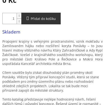
0 Kč
Měrná
cena:
Přidat do košíku
Skladem
Propojení krajiny s veřejnými prostranstvími, vznik mokřadu v
Zamilovaném hájku nebo rozšíření koryta Ponávky – to jsou
hlavní motivy vítězného návrhu Kláry Zahradníčkové a Ady Rypl
Žabčíkové. Vzešel z krajinářského soutěžního workshopu, který
pro městské části Královo Pole a Řečkovice a Mokrá Hora
uspořádala Kancelář architekta města Brna.
Cílem soutěže bylo získat dlouhodobý plán proměny okolí
Ponávky. Vítězný tým připraví koncepční studii, která se stane
podkladem pro změny územního plánu nebo rozhodování
ohledně zdejších projektech. Lokalita se tak bude moci
přirozeně zapojit do městské struktury.
Tento katalog představuje nejlépe hodnocený návrh, řešení
dalších týmů i původní koncepce. Řešené území je rozmanité –