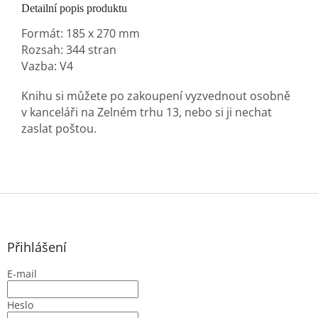
Detailní popis produktu
Formát: 185 x 270 mm
Rozsah: 344 stran
Vazba: V4
Knihu si můžete po zakoupení vyzvednout osobně
v kanceláři na Zelném trhu 13, nebo si ji nechat
zaslat poštou.
Z
á
p
a
Přihlášení
t
E-mail
í
Heslo